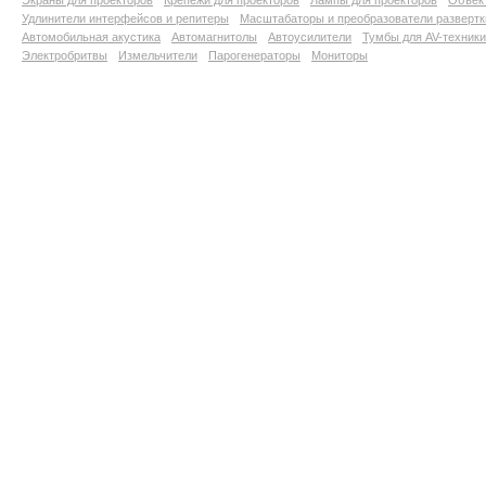
Экраны для проекторов
Крепежи для проекторов
Лампы для проекторов
Объект
Удлинители интерфейсов и репитеры
Масштабаторы и преобразователи развертк
Автомобильная акустика
Автомагнитолы
Автоусилители
Тумбы для AV-техники
Электробритвы
Измельчители
Парогенераторы
Мониторы