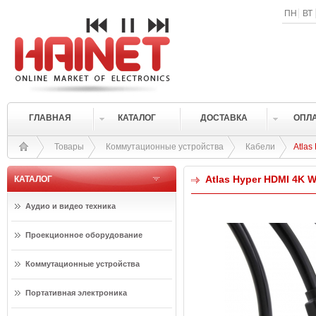
ПН
ВТ
ГЛАВНАЯ
КАТАЛОГ
ДОСТАВКА
ОПЛ
Товары
Коммутационные устройства
Кабели
Atlas
Atlas Hyper HDMI 4K 
КАТАЛОГ
Аудио и видео техника
Проекционное оборудование
Коммутационные устройства
Портативная электроника