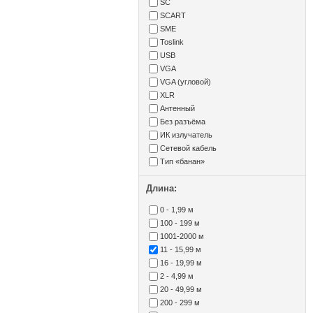
SC
SCART
SME
Toslink
USB
VGA
VGA (угловой)
XLR
Антенный
Без разъёма
ИК излучатель
Сетевой кабель
Тип «банан»
Длина:
0 - 1,99 м
100 - 199 м
1001-2000 м
11 - 15,99 м
16 - 19,99 м
2 - 4,99 м
20 - 49,99 м
200 - 299 м