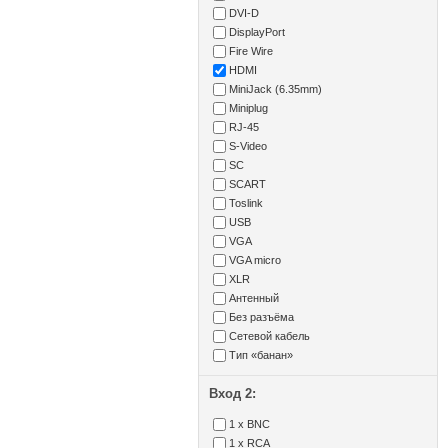
DVI-D
DisplayPort
Fire Wire
HDMI
MiniJack (6.35mm)
Miniplug
RJ-45
S-Video
SC
SCART
Toslink
USB
VGA
VGA micro
XLR
Антенный
Без разъёма
Сетевой кабель
Тип «банан»
Вход 2:
1 x BNC
1 x RCA