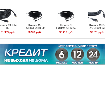
ramer CA-HM-
Kramer C-
Kramer C-
Kramer CLS-
82
FOHM/FOHM-50
FOHM/FOHM-66
AOCH/60-33
31 999 руб.
26 356 руб.
30 419 руб.
33 811 руб.