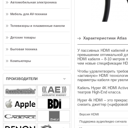
Автомобильная электроника
Мебель для AV-техники
Телевизоры и плазменные панели
Детские товары
Характеристики Atlas
Бытовая техника
У пассивных HDMI кабелей и
превышении оптимальной дл
HDMI кабеля – 8-10 метров 
Компьютеры
чем новые спецификации HDM
Чтобы удовлетворить требов
«активную» HDMI технологи
ПРОИЗВОДИТЕЛИ
параметры кабеля при увели
Кабель Hyper 4K HDMI Activ
театров High-End класса.
Hyper 4k HDMI – это прекра
снизить джиттер («цифровой
Версия HDMI
Поддержка аудио/видео сигнала