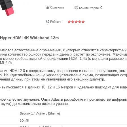
Сравнить
0
Комментарии:
Рейтинг:
 Hyper HDMI 4K Wideband 12m
меются естественные ограничения, к которым относятся характеристики
ины количество ошибок передачи данных растет по экспоненте. Максим
по менее требовательной спецификации HDMI 1.4a (с меньшим разрешени
I 2.0).
ания HDMI 2.0 к сверхвысокому разрешению и полосе пропускания, комп
ю. На «дисплейном» конце кабеля установлена схема, позволяющая сох
чении длины, при этом не увеличивая его внешний диаметр.
e выпускается в длинах 10, 12 и 15 метров и идеально подходит для ви
сное качество звучания. Опыт Atlas в разработке и производстве цифров
 шум») до максимально низкого уровня.
Версия 1.4 Active с Ethernet
3D, 4К