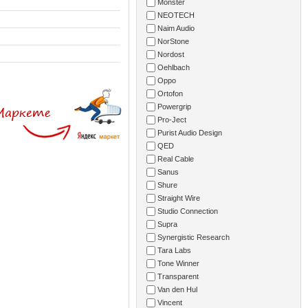
Monster
NEOTECH
Naim Audio
NorStone
Nordost
Oehlbach
Oppo
Ortofon
Powergrip
Pro-Ject
Purist Audio Design
QED
Real Cable
Sanus
Shure
Straight Wire
Studio Connection
Supra
Synergistic Research
Tara Labs
Tone Winner
Transparent
Van den Hul
Vincent