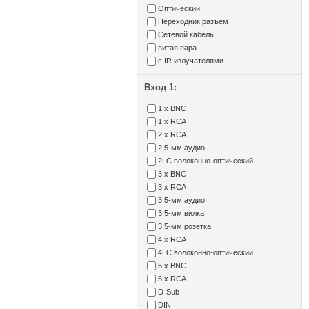
Оптический
Переходник,разъем
Сетевой кабель
витая пара
с IR излучателями
Вход 1:
1 x BNC
1 x RCA
2 x RCA
2,5-мм аудио
2LC волоконно-оптический
3 x BNC
3 x RCA
3,5-мм аудио
3,5-мм вилка
3,5-мм розетка
4 x RCA
4LC волоконно-оптический
5 x BNC
5 x RCA
D-Sub
DIN