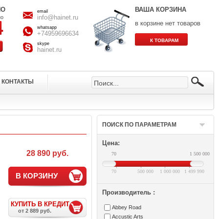
НО
ВАША КОРЗИНА
email
info@hainet.ru
но
в корзине нет товаров
whatsapp
+74959696634
skype
hainet.ru
КОНТАКТЫ
ПОИСК ПО ПАРАМЕТРАМ
Цена:
28 890 руб.
70
1 500 000
70
500 000
1 000 000
1 499 990
В КОРЗИНУ
Производитель :
КУПИТЬ В КРЕДИТ
Abbey Road
от 2 889 руб.
Accustic Arts