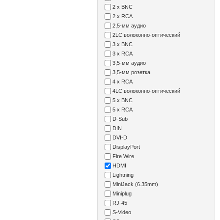
2 x BNC
2 x RCA
2,5-мм аудио
2LC волоконно-оптический
3 x BNC
3 x RCA
3,5-мм аудио
3,5-мм розетка
4 x RCA
4LC волоконно-оптический
5 x BNC
5 x RCA
D-Sub
DIN
DVI-D
DisplayPort
Fire Wire
HDMI
Lightning
MiniJack (6.35mm)
Miniplug
RJ-45
S-Video