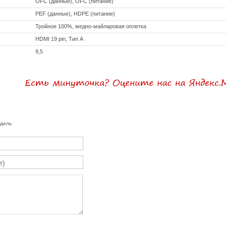
OFC (данные), OFC (питание)
PEF (данные), HDPE (питание)
Тройное 100%, медно-майларовая оплетка
HDMI 19 pin, Тип А
9,5
одель