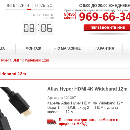
ПН
ВТ
СР
ЧТ
ПТ
СБ
ВС
С 9:00 ДО 20:00 ЕЖЕДНЕВ
Приём заказов через интернет-круглосуточ
МОСКОВСКОЕ
ВРЕМЯ
АТА
МОНТАЖ
О МАГАЗИНЕ
ГАРАНТИЯ
 Hyper HDMI 4K Wideband 12m
Wideband 12m
Atlas Hyper HDMI 4K Wideband 12m
Артикул: 121397
Кабель Atlas Hyper HDMI 4K Wideband 12m.
Вход 1 — HDMI, вход 2 — HDMI, длина
кабеля — 12 м.
Бесплатная доставка по Москве в
пределах МКАД