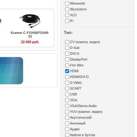
Wireworld
Wyrestorm
XLO
iFi
Тип:
Kramer C-FOHM/FOHM-
33
CV (композ. видео)
22 050 руб.
D-Sub
DVI-D
DisplayPort
Fire Wire
HDMI
HDMI/DVI-D
S-Video
SCART
USB
VGA
VGA/Stereo Audio
YUV (компон. видео)
Акустический
Антенный
Аудио
Кабели в бухтах