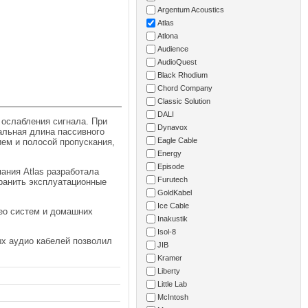
Argentum Acoustics
Atlas
Atlona
Audience
AudioQuest
Black Rhodium
Chord Company
Classic Solution
DALI
 ослабления сигнала. При
Dynavox
альная длина пассивного
Eagle Cable
ем и полосой пропускания,
Energy
Episode
ания Atlas разработала
Furutech
ранить эксплуатационные
GoldKabel
Ice Cable
део систем и домашних
Inakustik
Isol-8
ых аудио кабелей позволил
JIB
Kramer
Liberty
Little Lab
McIntosh