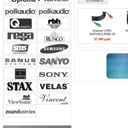
Kramer CRS-
K
AOCH/CLR/60-33
37 090 руб.