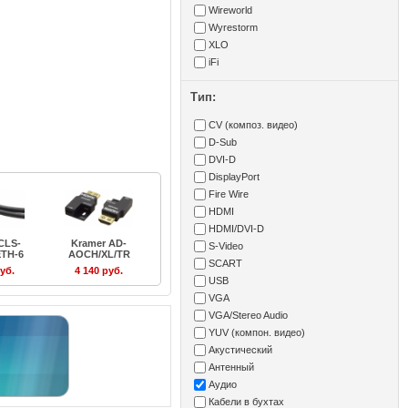
Wireworld
Wyrestorm
XLO
iFi
Тип:
CV (композ. видео)
D-Sub
DVI-D
DisplayPort
Fire Wire
HDMI
HDMI/DVI-D
CLS-
Kramer AD-
S-Video
TH-6
AOCH/XL/TR
SCART
руб.
4 140 руб.
USB
VGA
VGA/Stereo Audio
YUV (компон. видео)
Акустический
Антенный
Аудио
Кабели в бухтах