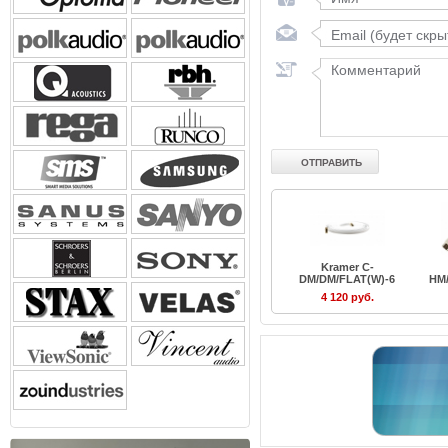
Kramer C-
DM/DM/FLAT(W)-6
HM
4 120 руб.