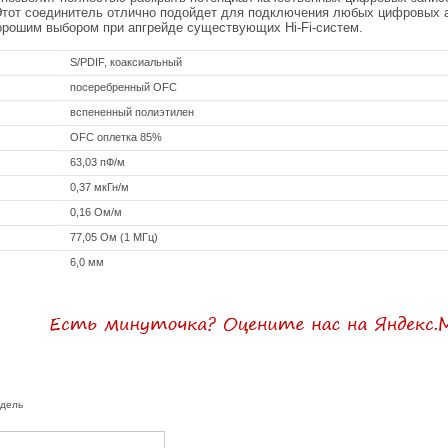
Этот соединитель отлично подойдет для подключения любых цифровых 
орошим выбором при апгрейде существующих Hi-Fi-систем.
S/PDIF, коаксиальный
посеребренный OFC
вспененный полиэтилен
OFC оплетка 85%
63,03 пФ/м
0,37 мкГн/м
0,16 Ом/м
77,05 Ом (1 МГц)
6,0 мм
одель