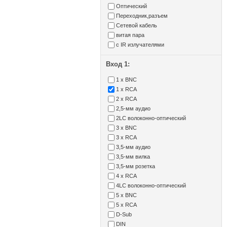
Оптический
Переходник,разъем
Сетевой кабель
витая пара
с IR излучателями
Вход 1:
1 x BNC
1 x RCA
2 x RCA
2,5-мм аудио
2LC волоконно-оптический
3 x BNC
3 x RCA
3,5-мм аудио
3,5-мм вилка
3,5-мм розетка
4 x RCA
4LC волоконно-оптический
5 x BNC
5 x RCA
D-Sub
DIN