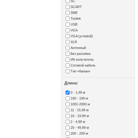
SC
SCART
SME
Toslink
USB
VGA
VGA (угловой)
XLR
Антенный
Без разъёма
ИК излучатель
Сетевой кабель
Тип «банан»
Длина:
0 - 1,99 м
100 - 199 м
1001-2000 м
11 - 15,99 м
16 - 19,99 м
2 - 4,99 м
20 - 49,99 м
200 - 299 м