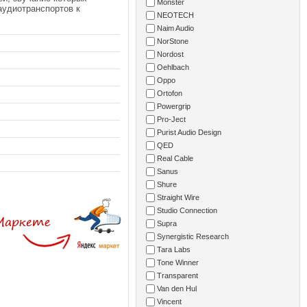
Monster
аудиотранспортов к
NEOTECH
Naim Audio
NorStone
Nordost
Oehlbach
Oppo
Ortofon
Powergrip
Pro-Ject
Purist Audio Design
QED
Real Cable
Sanus
Shure
Straight Wire
Studio Connection
Supra
Synergistic Research
Tara Labs
Tone Winner
Transparent
Van den Hul
Vincent