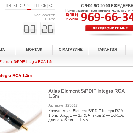
ПН
ВТ
СР
ЧТ
ПТ
СБ
ВС
С 9:00 ДО 20:00 ЕЖЕДНЕВ
Приём заказов через интернет-круглосуточ
МОСКОВСКОЕ
ВРЕМЯ
АТА
МОНТАЖ
О МАГАЗИНЕ
ГАРАНТИЯ
 Element S/PDIF Integra RCA 1.5m
ntegra RCA 1.5m
Atlas Element S/PDIF Integra RCA
1.5m
Артикул: 125017
Кабель Atlas Element S/PDIF Integra RCA
1.5m. Вход 1 — 1хRCA, вход 2 — 1хRCA,
длина кабеля — 1.5 м.