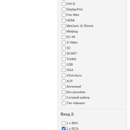
DVI-D
DisplayPort
Fire Wire
HDMI
MiniJack (6.35mm)
Miniplug
RJ-45
S-Video
SC
SCART
Toslink
USB
VGA
VGA micro
XLR
Антенный
Без разъёма
Сетевой кабель
Тип «банан»
Вход 2:
1 x BNC
1 x RCA