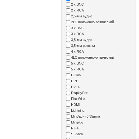
2 x BNC
2 x RCA
2,5-мм аудио
2LC волоконно-оптический
3 x BNC
3 x RCA
3,5-мм аудио
3,5-мм розетка
4 x RCA
4LC волоконно-оптический
5 x BNC
5 x RCA
D-Sub
DIN
DVI-D
DisplayPort
Fire Wire
HDMI
Lightning
MiniJack (6.35mm)
Miniplug
RJ-45
S-Video