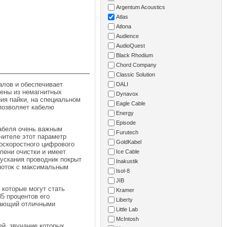
Argentum Acoustics
Atlas
Atlona
Audience
AudioQuest
Black Rhodium
Chord Company
Classic Solution
алов и обеспечивает
DALI
ены из немагнитных
Dynavox
ия пайки, на специальном
Eagle Cable
позволяет кабелю
Energy
Episode
кабеля очень важным
Furutech
нителе этот параметр
GoldKabel
оскоростного цифрового
пени очистки и имеет
Ice Cable
ускания проводник покрыт
Inakustik
 поток с максимальным
Isol-8
JIB
 которые могут стать
Kramer
5 процентов его
Liberty
адающий отличными
Little Lab
McIntosh
ей, звучание которых