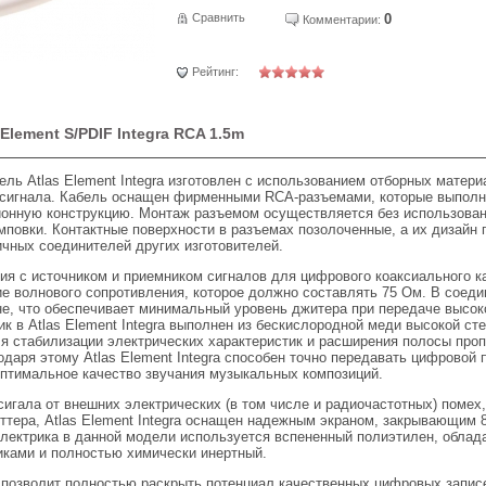
Сравнить
0
Комментарии:
Рейтинг:
Element S/PDIF Integra RCA 1.5m
ль Atlas Element Integra изготовлен с использованием отборных матери
 сигнала. Кабель оснащен фирменными RCA-разъемами, которые выполн
ионную конструкцию. Монтаж разъемом осуществляется без использован
повки. Контактные поверхности в разъемах позолоченные, а их дизайн 
чных соединителей других изготовителей.
ия с источником и приемником сигналов для цифрового коаксиального 
ие волнового сопротивления, которое должно составлять 75 Ом. В соеди
е, что обеспечивает минимальный уровень джитера при передаче высок
к в Atlas Element Integra выполнен из бескислородной меди высокой сте
я стабилизации электрических характеристик и расширения полосы проп
одаря этому Atlas Element Integra способен точно передавать цифровой
птимальное качество звучания музыкальных композиций.
игала от внешних электрических (в том числе и радиочастотных) помех,
ттера, Atlas Element Integra оснащен надежным экраном, закрывающим 8
электрика в данной модели используется вспененный полиэтилен, обл
иками и полностью химически инертный.
ra позволит полностью раскрыть потенциал качественных цифровых запис