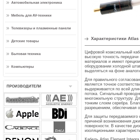
Автомобильная электроника
Мебель для AV-техники
Телевизоры и плазменные панели
Характеристики Atlas 
Детские товары
Цифровой коаксиальный кабе
Бытовая техника
высокую точность передачи
материалов и имеют прециз
оборудовании холодной штам
Компьютеры
выделяться на фоне аналоги
Для правильного согласован
является точное соответств
ПРОИЗВОДИТЕЛИ
выдерживается по всей длин
потока. Сигнальный проводни
многожильную структуру. Дл
тонким слоем серебра. Благ
разрешением, обеспечивая о
Для защиты передаваемого с
причиной возникновения джи
поверхности. В качестве ди
изоляционными характерист
Кабель Atlas Element Integ