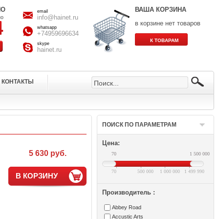
НО
ВАША КОРЗИНА
email
info@hainet.ru
но
в корзине нет товаров
whatsapp
+74959696634
skype
hainet.ru
КОНТАКТЫ
ПОИСК ПО ПАРАМЕТРАМ
Цена:
5 630 руб.
70
1 500 000
70
500 000
1 000 000
1 499 990
В КОРЗИНУ
Производитель :
Abbey Road
Accustic Arts