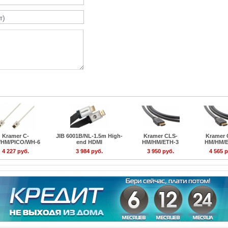
Kramer C-
JIB 6001B/NL-1.5m High-
Kramer CLS-
Kramer 
/HM/PICO/WH-6
end HDMI
HM/HM/ETH-3
HM/HM/E
4 227 руб.
3 984 руб.
3 950 руб.
4 565 