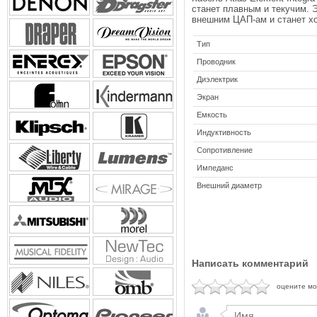
станет плавным и текучим. 
внешним ЦАП-ам и станет х
Тип
Проводник
Диэлектрик
Экран
Емкость
Индуктивность
Сопротивление
Импеданс
Внешний диаметр
Написать комментарий
оцените м