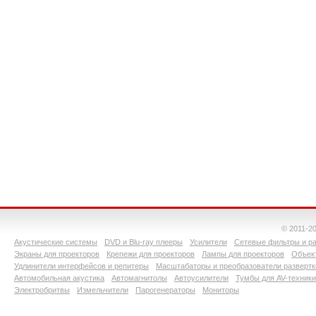
© 2011-2
Акустические системы
DVD и Blu-ray плееры
Усилители
Сетевые фильтры и ра
Экраны для проекторов
Крепежи для проекторов
Лампы для проекторов
Объект
Удлинители интерфейсов и репитеры
Масштабаторы и преобразователи развертк
Автомобильная акустика
Автомагнитолы
Автоусилители
Тумбы для AV-техники
Электробритвы
Измельчители
Парогенераторы
Мониторы