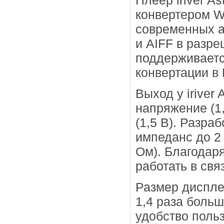
Плеер iriver A
конвертером W
современных а
и AIFF в разре
поддерживаетс
конвертации в 
Выход у iriver
напряжение (1
(1,5 В). Разра
импеданс до 2
Ом). Благодар
работать в св
Размер дисплея
1,4 раза боль
удобство поль