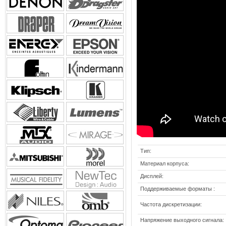
Тип:
Материал корпуса:
Дисплей:
Поддерживаемые форматы :
Частота дискретизации:
Напряжение выходного сигнала: