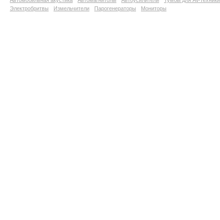
Автомобильная акустика
Автомагнитолы
Автоусилители
Тумбы для AV-техники
Электробритвы
Измельчители
Парогенераторы
Мониторы