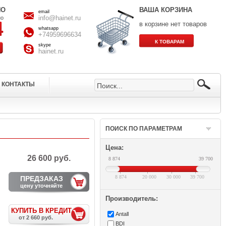
НО
ВАША КОРЗИНА
email
info@hainet.ru
но
в корзине нет товаров
whatsapp
+74959696634
skype
hainet.ru
КОНТАКТЫ
ПОИСК ПО ПАРАМЕТРАМ
Цена:
26 600 руб.
8 874
39 700
8 874
20 000
30 000
39 700
ПРЕДЗАКАЗ
цену уточняйте
Производитель:
КУПИТЬ В КРЕДИТ
Antall
от 2 660 руб.
BDI