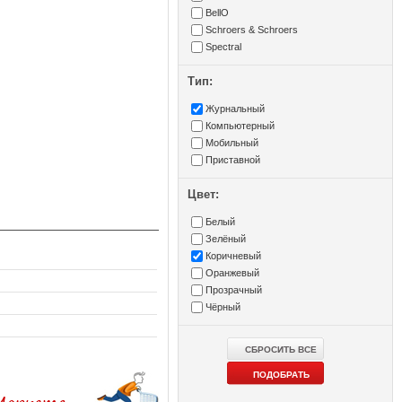
BellO
Schroers & Schroers
Spectral
Тип:
Журнальный
Компьютерный
Мобильный
Приставной
Цвет:
Белый
Зелёный
Коричневый
Оранжевый
Прозрачный
Чёрный