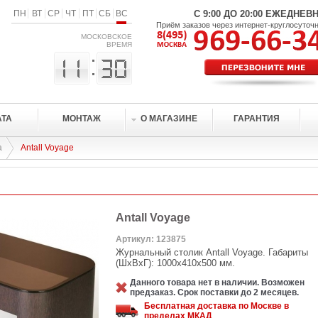
ПН
ВТ
СР
ЧТ
ПТ
СБ
ВС
С 9:00 ДО 20:00 ЕЖЕДНЕВ
Приём заказов через интернет-круглосуточ
МОСКОВСКОЕ
ВРЕМЯ
АТА
МОНТАЖ
О МАГАЗИНЕ
ГАРАНТИЯ
а
Antall Voyage
Antall Voyage
Артикул: 123875
Журнальный столик Antall Voyage. Габариты
(ШхВхГ): 1000х410х500 мм.
Данного товара нет в наличии. Возможен
предзаказ. Срок поставки до 2 месяцев.
Бесплатная доставка по Москве в
пределах МКАД