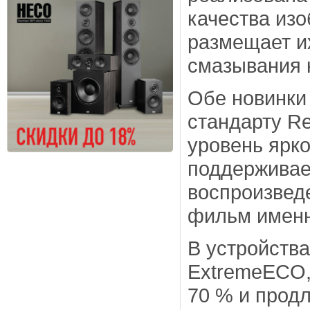
качества из
размещает и
смазывания 
Обе новинки
стандарту R
уровень ярк
поддерживае
воспроизвед
фильм именн
В устройства
ExtremeECO,
70 % и продл