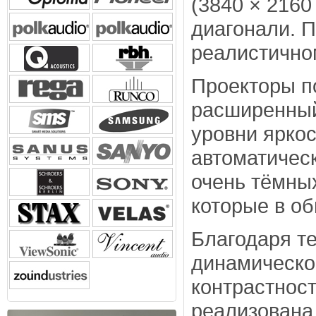
(3840 × 2160
диагонали. П
реалистично
Проекторы п
расширенный
уровни яркос
автоматичес
очень тёмных
которые в о
Благодаря т
динамическо
контрастност
реализована