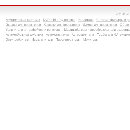
© 2011-2
Акустические системы
DVD и Blu-ray плееры
Усилители
Сетевые фильтры и ра
Экраны для проекторов
Крепежи для проекторов
Лампы для проекторов
Объект
Удлинители интерфейсов и репитеры
Масштабаторы и преобразователи развертк
Автомобильная акустика
Автомагнитолы
Автоусилители
Тумбы для AV-техники
Электробритвы
Измельчители
Парогенераторы
Мониторы