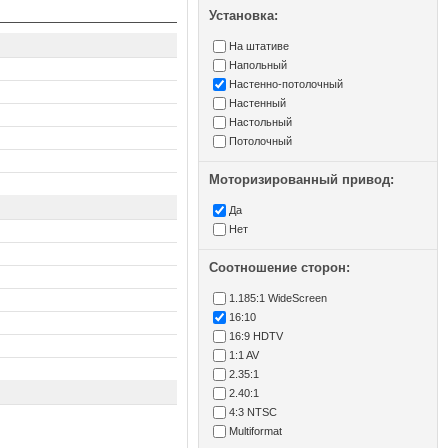
Установка:
На штативе
Напольный
Настенно-потолочный
Настенный
Настольный
Потолочный
Моторизированный привод:
Да
Нет
Соотношение сторон:
1.185:1 WideScreen
16:10
16:9 HDTV
1:1 AV
2.35:1
2.40:1
4:3 NTSC
Multiformat