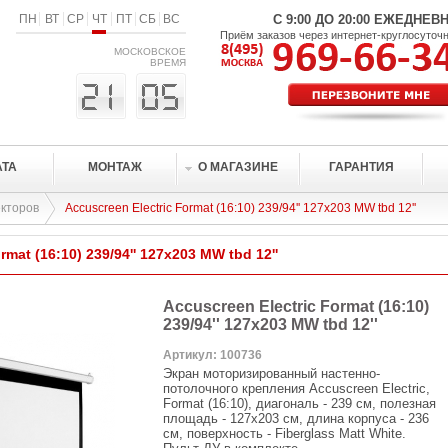
ПН
ВТ
СР
ЧТ
ПТ
СБ
ВС
С 9:00 ДО 20:00 ЕЖЕДНЕВ
Приём заказов через интернет-круглосуточ
МОСКОВСКОЕ
ВРЕМЯ
АТА
МОНТАЖ
О МАГАЗИНЕ
ГАРАНТИЯ
кторов
Accuscreen Electric Format (16:10) 239/94'' 127x203 MW tbd 12''
rmat (16:10) 239/94'' 127x203 MW tbd 12''
Accuscreen Electric Format (16:10)
239/94'' 127x203 MW tbd 12''
Артикул: 100736
Экран моторизированный настенно-
потолочного крепления Accuscreen Electric,
Format (16:10), диагональ - 239 см, полезная
площадь - 127x203 см, длина корпуса - 236
см, поверхность - Fiberglass Matt White.