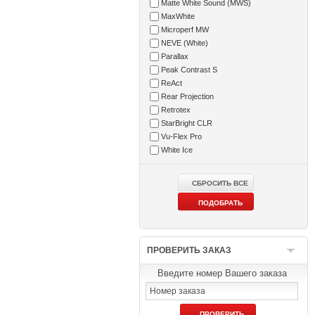
Matte White Sound (MWS)
MaxWhite
Microperf MW
NEVE (White)
Parallax
Peak Contrast S
ReAct
Rear Projection
Retrotex
StarBright CLR
Vu-Flex Pro
White Ice
ПРОВЕРИТЬ ЗАКАЗ
Введите номер Вашего заказа