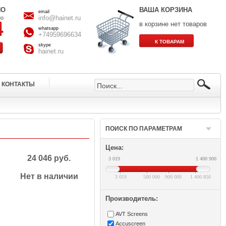
НО
ВАША КОРЗИНА
email
info@hainet.ru
но
в корзине нет товаров
whatsapp
+74959696634
skype
hainet.ru
КОНТАКТЫ
ПОИСК ПО ПАРАМЕТРАМ
Цена:
24 046 руб.
3 019
1 400 900
Нет в наличии
3 019
500 000
900 000
1 400 850
Производитель:
AVT Screens
Accuscreen