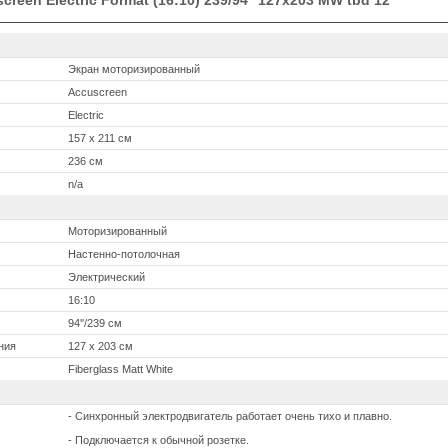
een Electric Format (16:10) 239/94'' 127x203 MW tbd 12''
Экран моторизированный
Accuscreen
Electric
157 x 211 см
236 см
n/a
Моторизированный
Настенно-потолочная
Электрический
16:10
94''/239 см
ния
127 x 203 см
Fiberglass Matt White
- Синхронный электродвигатель работает очень тихо и плавно.
- Подключается к обычной розетке.