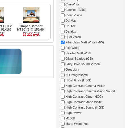
CineWhite
Cineflex (CRS)
Clear Vision
Da-Mat
Da-Tex
et HDTV
Draper Baronet
' 91x163
NTSC (3:4) 153/60''
Datalux
2''
88x118 MW
уб.
19 220 руб.
Dual Vision
Fiberglass Matt White (MW)
FlexWhite
Flexible Matt White
Glass Beaded (GB)
GreyDove SoundScreen
GreyLight
HD Progressive
HiDef Grey (HDG)
High Contrast Cinema Vision
High Contrast Cinema Vision Sound
High Contrast Grey (HCG)
High Contrast Matte White
High Contrast Sound (HGS)
High Power
M1300
Matte White Plus