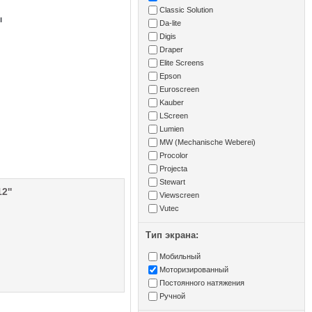
Classic Solution
ы
Da-lite
Digis
Draper
Elite Screens
Epson
Euroscreen
Kauber
LScreen
Lumien
MW (Mechanische Weberei)
Procolor
Projecta
Stewart
2''
Viewscreen
Vutec
Тип экрана:
Мобильный
Моторизированный
Постоянного натяжения
Ручной