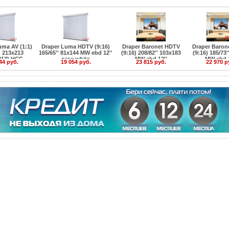
uma AV (1:1)
Draper Luma HDTV (9:16)
Draper Baronet HDTV
Draper Baron
' 213x213
165/65'' 81x144 MW ebd 12''
(9:16) 208/82'' 103x183
(9:16) 185/73'
213) HCG
case white
MW ebd 12''
MW ebd 1
44 руб.
19 054 руб.
23 815 руб.
22 970 р