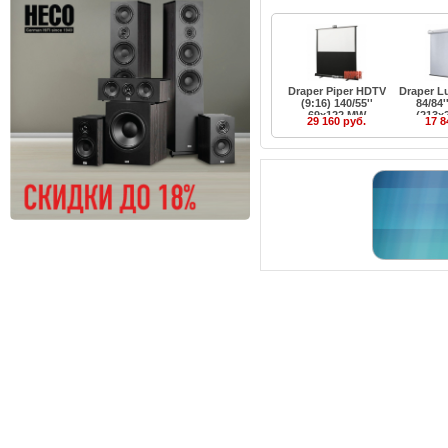
Draper Piper HDTV
Draper L
(9:16) 140/55''
84/84'
69x122 MW
(213x
29 160 руб.
17 8