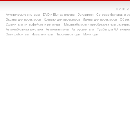
© 2011-2
Акустические системы
DVD и Blu-ray плееры
Усилители
Сетевые фильтры и ра
Экраны для проекторов
Крепежи для проекторов
Лампы для проекторов
Объект
Удлинители интерфейсов и репитеры
Масштабаторы и преобразователи развертк
Автомобильная акустика
Автомагнитолы
Автоусилители
Тумбы для AV-техники
Электробритвы
Измельчители
Парогенераторы
Мониторы