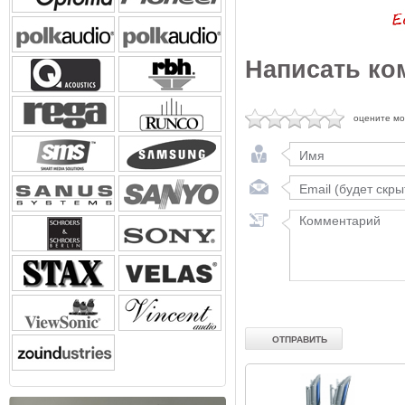
Написать ко
оцените м