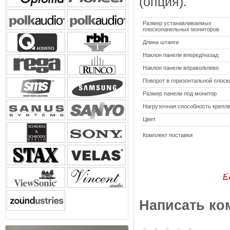
(опция).
Размер устанавливаемых
плоскопанельных мониторов
Длина штанги
Наклон панели вперед/назад
Наклон панели вправо/влево
Поворот в горизонтальной плоск
Размер панели под монитор
Нагрузочная способность крепл
Цвет
Комплект поставки
Написать ко