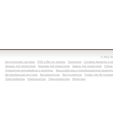
© 2011-2
Акустические системы
DVD и Blu-ray плееры
Усилители
Сетевые фильтры и ра
Экраны для проекторов
Крепежи для проекторов
Лампы для проекторов
Объект
Удлинители интерфейсов и репитеры
Масштабаторы и преобразователи развертк
Автомобильная акустика
Автомагнитолы
Автоусилители
Тумбы для AV-техники
Электробритвы
Измельчители
Парогенераторы
Мониторы