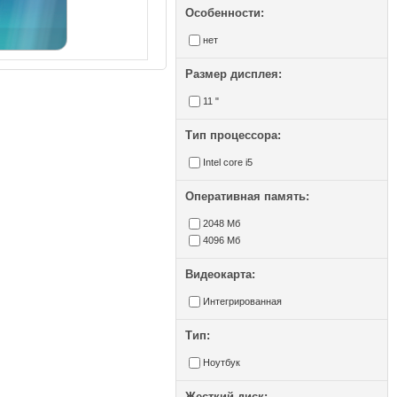
Особенности:
нет
Размер дисплея:
11 "
Тип процессора:
Intel core i5
Оперативная память:
2048 Мб
4096 Мб
Видеокарта:
Интегрированная
Тип:
Ноутбук
Жесткий диск: