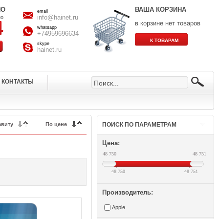
НО
ВАША КОРЗИНА
email
info@hainet.ru
но
в корзине нет товаров
whatsapp
+74959696634
skype
hainet.ru
КОНТАКТЫ
ПОИСК ПО ПАРАМЕТРАМ
Цена:
48 750
48 751
48 750
48 750
48 751
48 751
Производитель:
Apple