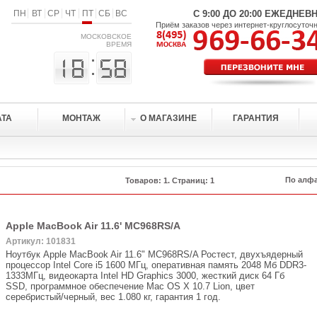
ПН
ВТ
СР
ЧТ
ПТ
СБ
ВС
С 9:00 ДО 20:00 ЕЖЕДНЕВ
Приём заказов через интернет-круглосуточ
МОСКОВСКОЕ
ВРЕМЯ
АТА
МОНТАЖ
О МАГАЗИНЕ
ГАРАНТИЯ
Товаров: 1. Страниц: 1
Apple MacBook Air 11.6' MC968RS/A
Артикул: 101831
Ноутбук Apple MacBook Air 11.6" MC968RS/A Ростест, двухъядерный
процессор Intel Core i5 1600 МГц, оперативная память 2048 Мб DDR3-
1333МГц, видеокарта Intel HD Graphics 3000, жесткий диск 64 Гб
SSD, программное обеспечение Mac OS X 10.7 Lion, цвет
серебристый/черный, вес 1.080 кг, гарантия 1 год.