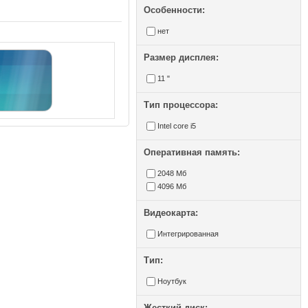
Особенности:
нет
Размер дисплея:
11 "
Тип процессора:
Intel core i5
Оперативная память:
2048 Мб
4096 Мб
Видеокарта:
Интегрированная
Тип:
Ноутбук
Жесткий диск: