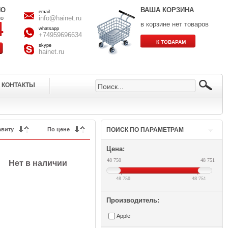
НО
ВАША КОРЗИНА
email
info@hainet.ru
но
в корзине нет товаров
whatsapp
+74959696634
skype
hainet.ru
КОНТАКТЫ
ПОИСК ПО ПАРАМЕТРАМ
Цена:
48 750
48 751
Нет в наличии
48 750
48 750
48 751
48 751
Производитель:
Apple