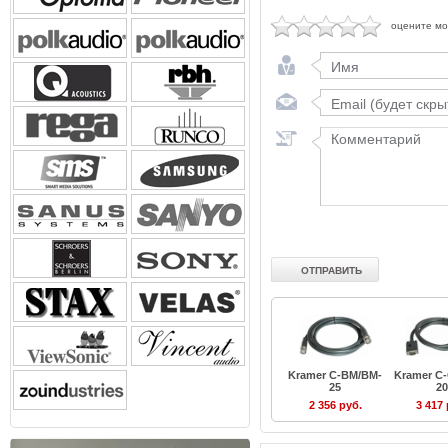
оцените м
Kramer C-BM/BM-
Kramer C
25
20
2 356 руб.
3 417 