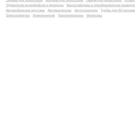
Экраны для проекторов
Крепежи для проекторов
Лампы для проекторов
Объект
Удлинители интерфейсов и репитеры
Масштабаторы и преобразователи развертк
Автомобильная акустика
Автомагнитолы
Автоусилители
Тумбы для AV-техники
Электробритвы
Измельчители
Парогенераторы
Мониторы