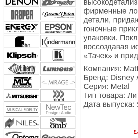
высокодетализ
фирменные ло
детали, прида
гоночные прик
упаковки. Покл
воссоздавая и
«Тачек» и при
Компания: Matt
Бренд: Disney /
Серия: Metal
Тип товара: Л
Дата выпуска: 