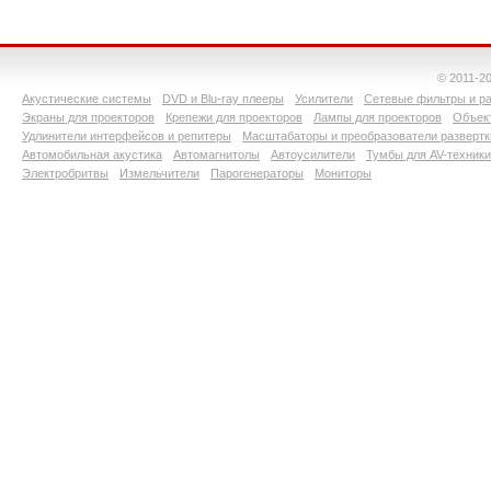
© 2011-2
Акустические системы
DVD и Blu-ray плееры
Усилители
Сетевые фильтры и ра
Экраны для проекторов
Крепежи для проекторов
Лампы для проекторов
Объект
Удлинители интерфейсов и репитеры
Масштабаторы и преобразователи развертк
Автомобильная акустика
Автомагнитолы
Автоусилители
Тумбы для AV-техники
Электробритвы
Измельчители
Парогенераторы
Мониторы