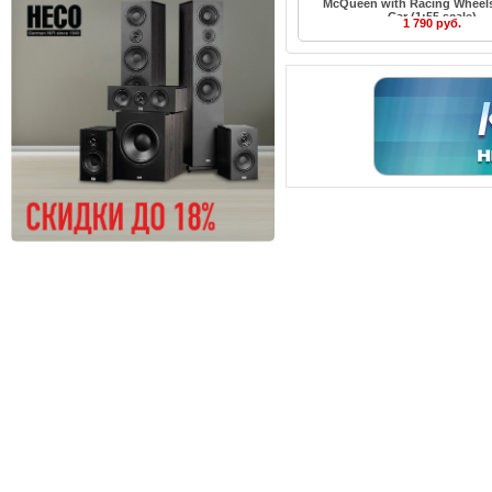
McQueen with Racing Wheels
Car (1:55 scale)
1 790 руб.